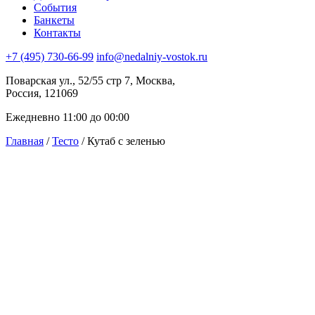
События
Банкеты
Контакты
+7 (495) 730-66-99
info@nedalniy-vostok.ru
Поварская ул., 52/55 стр 7, Москва,
Россия, 121069
Ежедневно 11:00 до 00:00
Главная
/
Тесто
/ Кутаб с зеленью