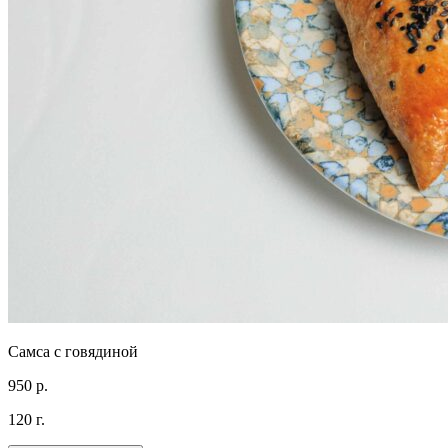
Самса с говядиной
950 р.
120 г.